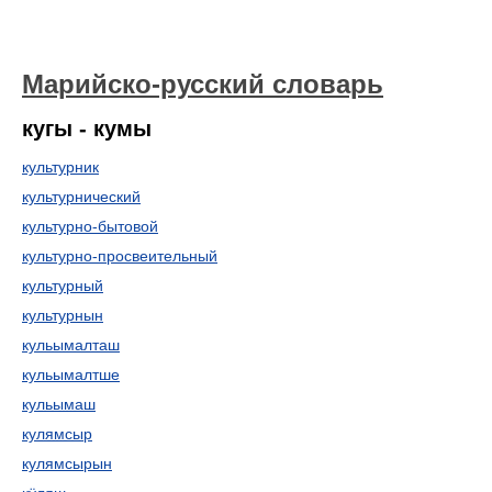
Марийско-русский словарь
кугы - кумы
культурник
культурнический
культурно-бытовой
культурно-просвеительный
культурный
культурнын
кульымалташ
кульымалтше
кульымаш
кулямсыр
кулямсырын