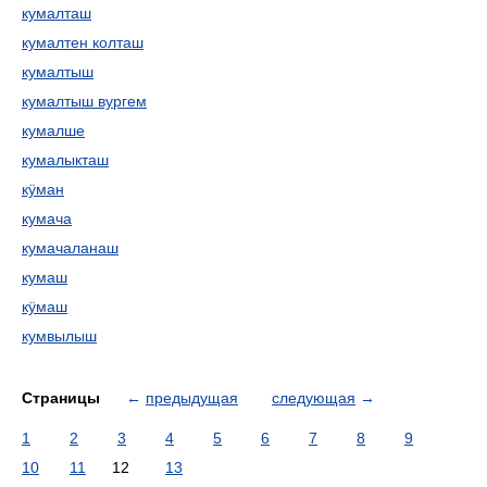
кумалташ
кумалтен колташ
кумалтыш
кумалтыш вургем
кумалше
кумалыкташ
кӱман
кумача
кумачаланаш
кумаш
кӱмаш
кумвылыш
Страницы
←
предыдущая
следующая
→
1
2
3
4
5
6
7
8
9
10
11
12
13