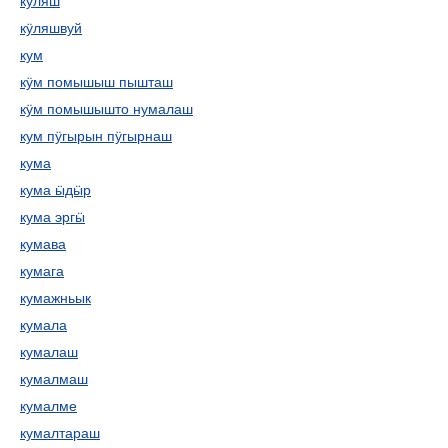
кӱляш
кӱляшвуй
кум
кӱм помышыш пышташ
кӱм помышышто нумалаш
кум пӱгырын пӱгырнаш
кума
кума ӹдӹр
кума эргӹ
кумава
кумага
кумажньык
кумала
кумалаш
кумалмаш
кумалме
кумалтараш